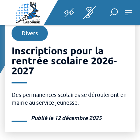
Panneau de gestion des cookies
Aller au menu
Rechercher
Ouvrir le
Accueil
Afficher la re
Aller au contenu
Divers
Inscriptions pour la
rentrée scolaire 2026-
2027
Des permanences scolaires se dérouleront en
mairie au service jeunesse.
Publié le 12 décembre 2025