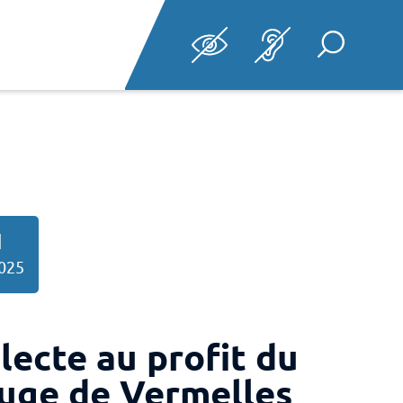
Afficher la re
1
2025
lecte au profit du
uge de Vermelles