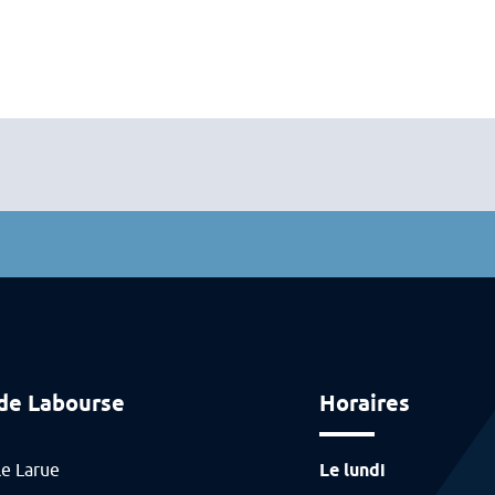
réseaux sociaux
 de Labourse
Horaires
le Larue
Le lundi