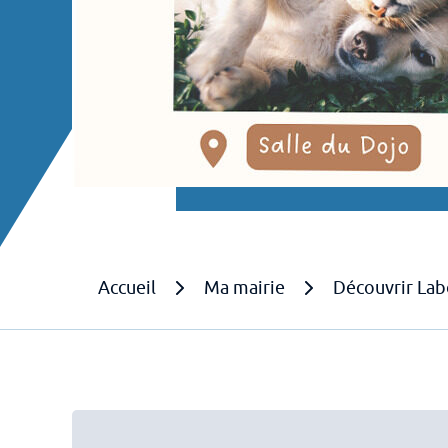
Fil
Accueil
Ma mairie
Découvrir Lab
d'arianne