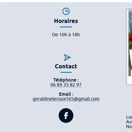
Horaires
De 10h à 18h
Contact
Téléphone :
06 89 35 82 97
Email :
geraldineleroux165@gmail.com
Donneurs de sang – Journée mo
Lo
Av
No